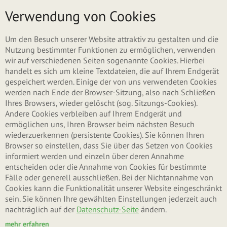
Direkt zum Inhalt
Menü
Verwendung von Cookies
Um den Besuch unserer Website attraktiv zu gestalten und die
Nutzung bestimmter Funktionen zu ermöglichen, verwenden
wir auf verschiedenen Seiten sogenannte Cookies. Hierbei
handelt es sich um kleine Textdateien, die auf Ihrem Endgerät
gespeichert werden. Einige der von uns verwendeten Cookies
werden nach Ende der Browser-Sitzung, also nach Schließen
Ihres Browsers, wieder gelöscht (sog. Sitzungs-Cookies).
Andere Cookies verbleiben auf Ihrem Endgerät und
ermöglichen uns, Ihren Browser beim nächsten Besuch
wiederzuerkennen (persistente Cookies). Sie können Ihren
Browser so einstellen, dass Sie über das Setzen von Cookies
informiert werden und einzeln über deren Annahme
entscheiden oder die Annahme von Cookies für bestimmte
Haferriegel
Fälle oder generell ausschließen. Bei der Nichtannahme von
Cookies kann die Funktionalität unserer Website eingeschränkt
Sie sind auf der Suche nach einem leckeren Snack im Taschenformat?
sein. Sie können Ihre gewählten Einstellungen jederzeit auch
Haferriegel sind ideal für zwischendurch, weil sie voller wichtiger
nachträglich auf der
Datenschutz-Seite
ändern.
Nährstoffe stecken. Probieren Sie unseren Haferriegel mit
mehr erfahren