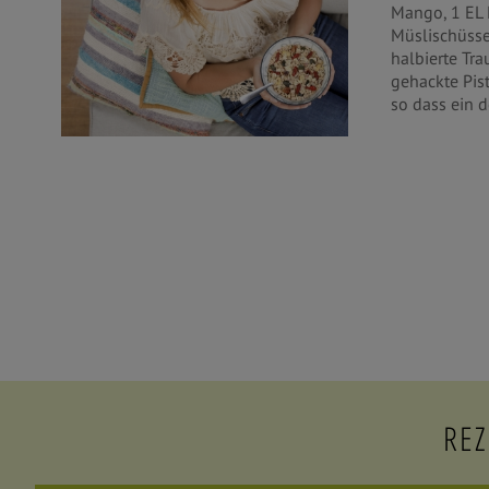
Mango, 1 EL 
Müslischüssel
halbierte Tra
gehackte Pis
so dass ein d
REZ