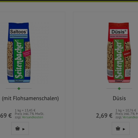
 (mit Flohsamenschalen)
Düsis
1 kg = 13,45 €
1 kg = 10,76 €
,69 €
Preis inkl. 7% MwSt.
2,69 €
Preis inkl. 7% 
zzgl.
Versandkosten
zzgl.
Versandko