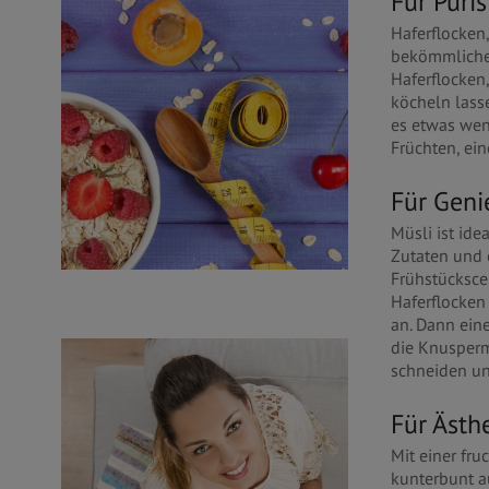
Für Puri
Haferflocken,
bekömmliches
Haferflocken
köcheln lasse
es etwas weni
Früchten, ei
Für Geni
Müsli ist ide
Zutaten und 
Frühstücksce
Haferflocken
an. Dann ein
die Knusperm
schneiden un
Für Ästh
Mit einer fr
kunterbunt a