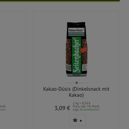
Kakao-Düsis (Dinkelsnack mit
Kakao)
1 kg = 8,24 €
MwSt.
3,09 €
Preis inkl. 7% MwSt.
sten
zzgl.
Versandkosten