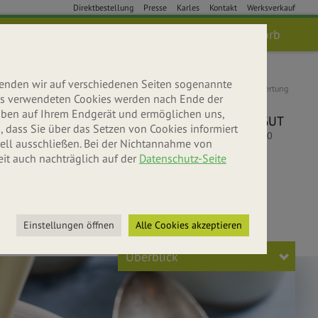
Direktbestellung
Presse
Karles
Kontakt
Werksverkauf
Anmelden
Suche
Warenkorb
wenden wir auf verschiedenen Seiten sogenannte
Kundenbewertung
 uns verwendeten Cookies werden nach Ende der
5
leiben auf Ihrem Endgerät und ermöglichen uns,
SEHR GUT
 dass Sie über das Setzen von Cookies informiert
5
/
5.00
ell ausschließen. Bei der Nichtannahme von
eit auch nachträglich auf der
Datenschutz-Seite
bniswelt
r entdecken
Einstellungen öffnen
Alle Cookies akzeptieren
Überblick