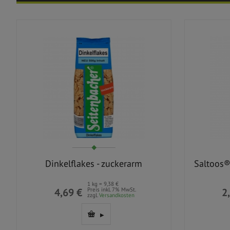
Dinkelflakes - zuckerarm
Saltoos®
1 kg = 9,38 €
4,69 €
Preis inkl. 7% MwSt.
2
zzgl.
Versandkosten