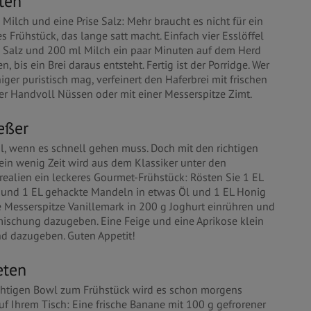
sten
 Milch und eine Prise Salz: Mehr braucht es nicht für ein
 Frühstück, das lange satt macht. Einfach vier Esslöffel
, Salz und 200 ml Milch ein paar Minuten auf dem Herd
n, bis ein Brei daraus entsteht. Fertig ist der Porridge. Wer
ger puristisch mag, verfeinert den Haferbrei mit frischen
ner Handvoll Nüssen oder mit einer Messerspitze Zimt.
eßer
al, wenn es schnell gehen muss. Doch mit den richtigen
ein wenig Zeit wird aus dem Klassiker unter den
realien ein leckeres Gourmet-Frühstück: Rösten Sie 1 EL
 und 1 EL gehackte Mandeln in etwas Öl und 1 EL Honig
e Messerspitze Vanillemark in 200 g Joghurt einrühren und
ischung dazugeben. Eine Feige und eine Aprikose klein
d dazugeben. Guten Appetit!
eten
uchtigen Bowl zum Frühstück wird es schon morgens
uf Ihrem Tisch: Eine frische Banane mit 100 g gefrorener