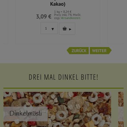
Kakao)
1 kg = 8,24 €
3,09 €
Preis inkl. 7% MwSt.
zzgl.
Versandkosten
ZURÜCK
WEITER
DREI MAL DINKEL BITTE!
Dinkelmüsli