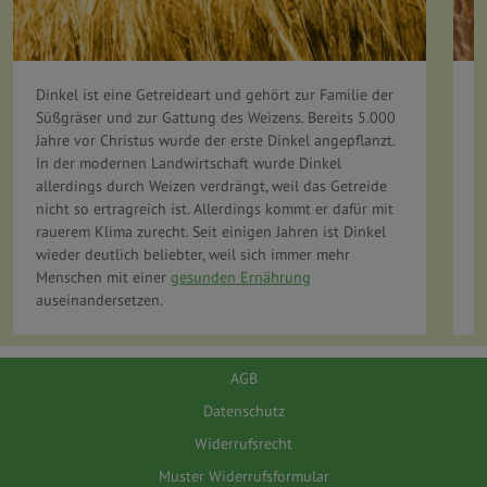
Dinkel ist eine Getreideart und gehört zur Familie der
D
Süßgräser und zur Gattung des Weizens. Bereits 5.000
W
Jahre vor Christus wurde der erste Dinkel angepflanzt.
D
In der modernen Landwirtschaft wurde Dinkel
v
allerdings durch Weizen verdrängt, weil das Getreide
a
nicht so ertragreich ist. Allerdings kommt er dafür mit
a
rauerem Klima zurecht. Seit einigen Jahren ist Dinkel
w
wieder deutlich beliebter, weil sich immer mehr
v
Menschen mit einer
gesunden Ernährung
h
auseinandersetzen.
b
L
U
AGB
Datenschutz
Widerrufsrecht
Muster Widerrufsformular