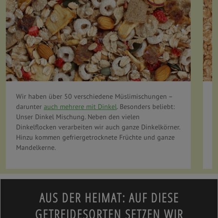
Wir haben über 50 verschiedene Müslimischungen –
S
darunter
auch mehrere mit Dinkel
. Besonders beliebt:
S
Unser Dinkel Mischung. Neben den vielen
V
Dinkelflocken verarbeiten wir auch ganze Dinkelkörner.
N
Hinzu kommen gefriergetrocknete Früchte und ganze
Mandelkerne.
AUS DER HEIMAT: AUF DIESE
GETREIDESORTEN SETZEN WIR