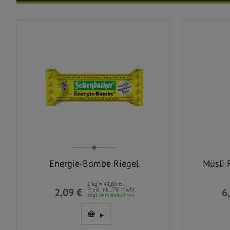
Energie-Bombe Riegel
Müsli 
1 kg = 41,80 €
2,09 €
Preis inkl. 7% MwSt.
6
zzgl.
Versandkosten