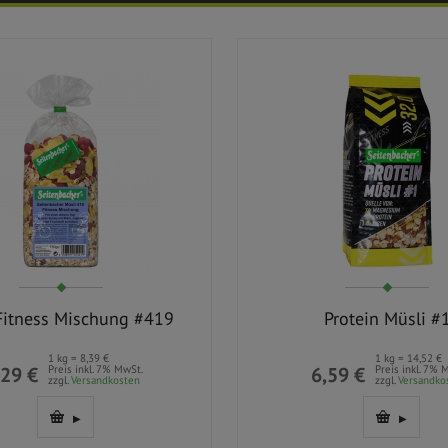
Fitness Mischung #419
Protein Müsli #
1 kg = 8,39 €
1 kg = 14,52 €
,29 €
Preis inkl. 7% MwSt.
6,59 €
Preis inkl. 7% 
zzgl.
Versandkosten
zzgl.
Versandko