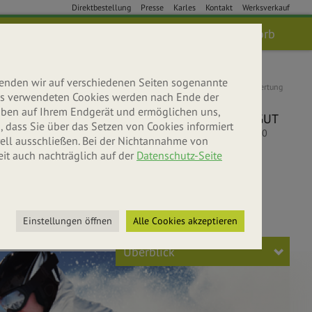
Direktbestellung
Presse
Karles
Kontakt
Werksverkauf
Anmelden
Suche
Warenkorb
wenden wir auf verschiedenen Seiten sogenannte
Kundenbewertung
 uns verwendeten Cookies werden nach Ende der
5
leiben auf Ihrem Endgerät und ermöglichen uns,
SEHR GUT
 dass Sie über das Setzen von Cookies informiert
5
/
5.00
ell ausschließen. Bei der Nichtannahme von
eit auch nachträglich auf der
Datenschutz-Seite
bniswelt
r entdecken
Einstellungen öffnen
Alle Cookies akzeptieren
Überblick