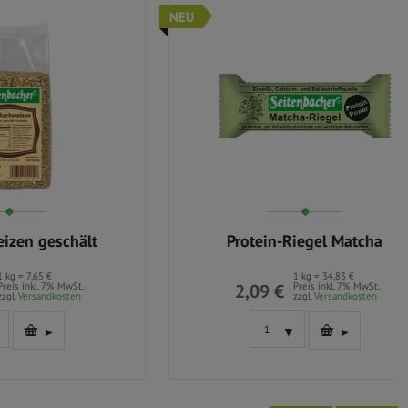
NEU
PROTEIN P
Protein-Riegel Matcha
glutenf
1 kg = 34,83 €
2,09 €
Preis inkl. 7% MwSt.
7,
zzgl.
Versandkosten