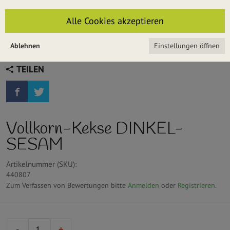
Alle Cookies akzeptieren
Ablehnen
Einstellungen öffnen
TEILEN
Vollkorn-Kekse DINKEL-
SESAM
Artikelnummer (SKU):
440807
Zum Verfassen von Bewertungen bitte
Anmelden
oder
Registrieren
.
-
+