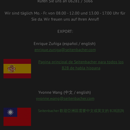
Rufen Sie uns an 06281 / 3066
Wir sind täglich Mo. - Fr. von 08.00 - 12.00 und 13.00 - 17.00 Uhr für
Sie da. Wir freuen uns auf Ihren Anruf!
EXPORT:
Enrique Zuñiga (español / english)
enrique.zuniga@seitenbacher.com
spanien.png
Pagina principal de Seitenbacher para todos los
B2B de habla hispana
Yvonne Wang (中⽂ / english)
yvonne.wang@seitenbacher.com
taiwan_0.png
Seitenbacher 歡迎亞洲區需要中⽂或英⽂的 B2B諮詢