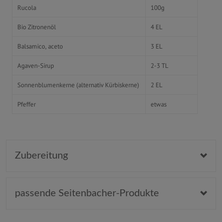
Rucola
100g
Bio Zitronenöl
4 EL
Balsamico, aceto
3 EL
Agaven-Sirup
2-3 TL
Sonnenblumenkerne (alternativ Kürbiskerne)
2 EL
Pfeffer
etwas
Zubereitung
passende Seitenbacher-Produkte