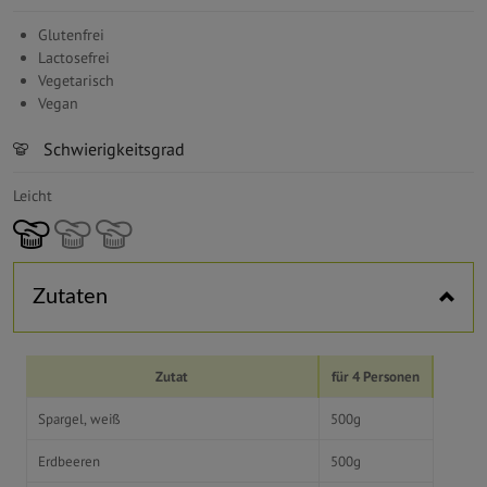
Glutenfrei
Lactosefrei
Vegetarisch
Vegan
Schwierigkeitsgrad
Leicht
Zutaten
Zutat
für 4 Personen
Spargel, weiß
500g
Erdbeeren
500g