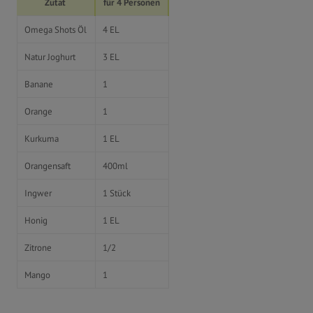
Zutat
für 4 Personen
Omega Shots Öl
4 EL
Natur Joghurt
3 EL
Banane
1
Orange
1
Kurkuma
1 EL
Orangensaft
400ml
Ingwer
1 Stück
Honig
1 EL
Zitrone
1/2
Mango
1