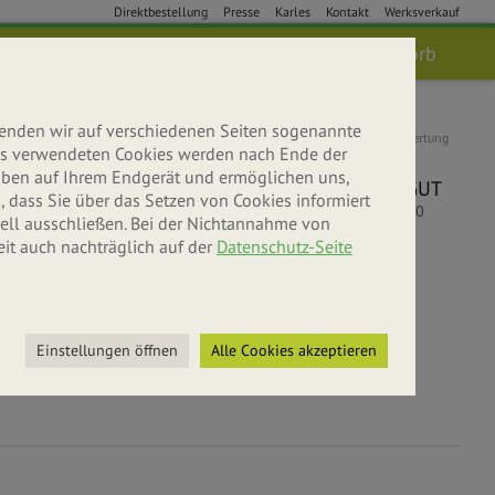
Direktbestellung
Presse
Karles
Kontakt
Werksverkauf
Anmelden
Suche
Warenkorb
wenden wir auf verschiedenen Seiten sogenannte
Kundenbewertung
 uns verwendeten Cookies werden nach Ende der
5
leiben auf Ihrem Endgerät und ermöglichen uns,
SEHR GUT
 dass Sie über das Setzen von Cookies informiert
5
/
5.00
ell ausschließen. Bei der Nichtannahme von
eit auch nachträglich auf der
Datenschutz-Seite
bniswelt
r entdecken
Einstellungen öffnen
Alle Cookies akzeptieren