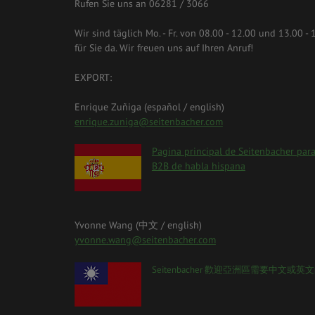
Rufen Sie uns an 06281 / 3066
Wir sind täglich Mo. - Fr. von 08.00 - 12.00 und 13.00 - 
für Sie da. Wir freuen uns auf Ihren Anruf!
EXPORT:
Enrique Zuñiga (español / english)
enrique.zuniga@seitenbacher.com
spanien.png
Pagina principal de Seitenbacher para
B2B de habla hispana
Yvonne Wang (中⽂ / english)
yvonne.wang@seitenbacher.com
taiwan_0.png
Seitenbacher 歡迎亞洲區需要中⽂或英⽂