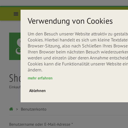
Direkt zum Inhalt
Menü
Verwendung von Cookies
Um den Besuch unserer Website attraktiv zu gesta
Cookies. Hierbei handelt es sich um kleine Textda
Browser-Sitzung, also nach Schließen Ihres Browser
Ihren Browser beim nächsten Besuch wiederzuerkenne
werden und einzeln über deren Annahme entscheide
Cookies kann die Funktionalität unserer Website ei
ändern.
Shop
Über uns
Rezepte
mehr erfahren
Einkaufen
Seitenbacher entdecken
Gesund & Lecker
Ablehnen
Haupt-Reiter
Sie sind hier
Benutzerkonto
Benutzername oder E-Mail-Adresse
*