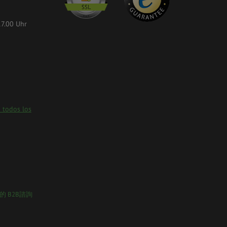
17.00 Uhr
 todos los
的 B2B諮詢