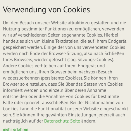
Direkt zum Inhalt
Menü
Verwendung von Cookies
Haupt-Reiter
Neues Benutzerkonto erstellen
Um den Besuch unserer Website attraktiv zu gestalten und die
Nutzung bestimmter Funktionen zu ermöglichen, verwenden
wir auf verschiedenen Seiten sogenannte Cookies. Hierbei
(aktiver Reiter)
Anmelden
handelt es sich um kleine Textdateien, die auf Ihrem Endgerät
gespeichert werden. Einige der von uns verwendeten Cookies
werden nach Ende der Browser-Sitzung, also nach Schließen
Neues Passwort anfordern
Ihres Browsers, wieder gelöscht (sog. Sitzungs-Cookies).
Andere Cookies verbleiben auf Ihrem Endgerät und
ermöglichen uns, Ihren Browser beim nächsten Besuch
wiederzuerkennen (persistente Cookies). Sie können Ihren
Benutzername oder E-Mail-Adresse
*
Browser so einstellen, dass Sie über das Setzen von Cookies
informiert werden und einzeln über deren Annahme
entscheiden oder die Annahme von Cookies für bestimmte
Fälle oder generell ausschließen. Bei der Nichtannahme von
Sie können sich mit Ihrem Benutzernamen oder Ihrer E-Mail-Adresse anmelden.
Cookies kann die Funktionalität unserer Website eingeschränkt
Passwort
*
sein. Sie können Ihre gewählten Einstellungen jederzeit auch
nachträglich auf der
Datenschutz-Seite
ändern.
mehr erfahren