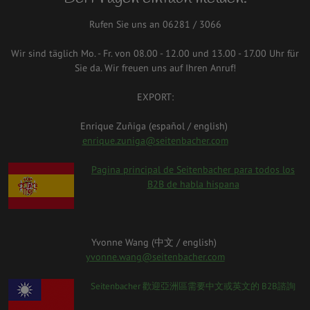
Rufen Sie uns an 06281 / 3066
Wir sind täglich Mo. - Fr. von 08.00 - 12.00 und 13.00 - 17.00 Uhr für
Sie da. Wir freuen uns auf Ihren Anruf!
EXPORT:
Enrique Zuñiga (español / english)
enrique.zuniga@seitenbacher.com
spanien.png
Pagina principal de Seitenbacher para todos los
B2B de habla hispana
Yvonne Wang (中⽂ / english)
yvonne.wang@seitenbacher.com
taiwan_0.png
Seitenbacher 歡迎亞洲區需要中⽂或英⽂的 B2B諮詢