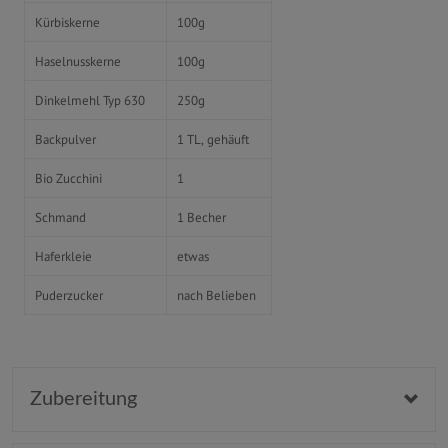
Kürbiskerne
100g
Haselnusskerne
100g
Dinkelmehl Typ 630
250g
Backpulver
1 TL, gehäuft
Bio Zucchini
1
Schmand
1 Becher
Haferkleie
etwas
Puderzucker
nach Belieben
Zubereitung