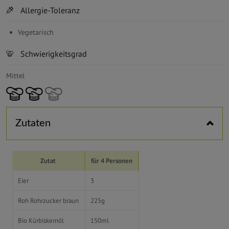
Horizontal tabs
Allergie-Toleranz
Vegetarisch
Schwierigkeitsgrad
Mittel
Zutaten
Zutat
für 4 Personen
Eier
3
Roh Rohrzucker braun
225g
Bio Kürbiskernöl
150ml