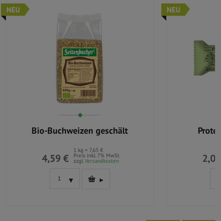
NEU
NEU
Bio-Buchweizen geschält
Prote
1 kg = 7,65 €
4,59 €
Preis inkl. 7% MwSt.
2,09
zzgl.
Versandkosten