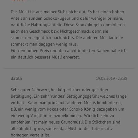
Das Müsli ist aus meiner Sicht nicht gut. Es hat einen hohen
Anteil an runden Schokokugeln und dafür weniger primäre,
natürliche Nahrungsanteile. Diese Schokokugeln dominieren
auch den Geschmack bzw. Nichtgeschmack, denn sie
schmecken eigentlich nach nichts. Die anderen Müslianteile
schmeckt man dagegen wenig raus.
Für den hohen Preis und den ambitionierten Namen habe ich
ein deutlich besseres Müsli erwartet.
d.roth
19.05.2019 - 23:38
Sehr guter Nährwert, bei körperlicher oder geistiger
Betätigung. Ein sehr "rundes" Sättigungsgefühl welches lange
vorhält. Kann man prima mit anderen Müslis kombinieren,
z.B. ein wenig vom Kokos oder Schoko König dazugeben um
ein wenig Variation reinzubekommen. Wirklich sehr zu
empfehlen, ist mein neues Grundmüsli. Die Stückchen sind
alle ähnlich gross, sodass das Müsli in der Tüte relativ
homogen verteilt ist.