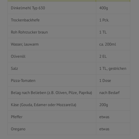
Dinkelmehl Typ 630
400g
Trockenbackhefe
1 Pck.
Roh Rohrzucker braun
1 TL
Wasser, lauwarm
ca. 200ml
Olivenöl
2 EL
Salz
1 TL, gestrichen
Pizza-Tomaten
1 Dose
Belag nach Belieben (z.B. Oliven, Pilze, Paprika)
nach Bedarf
Käse (Gouda, Edamer oder Mozzarella)
200g
Pfeffer
etwas
Oregano
etwas