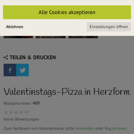
Alle Cookies akzeptieren
Ablehnen
Einstellungen öffnen
TEILEN & DRUCKEN
Valentinstags-Pizza in Herzform
489
Rezeptnummer:
Keine Bewertungen
Zum Verfassen von Kommentaren bitte
Anmelden
oder
Registrieren
.