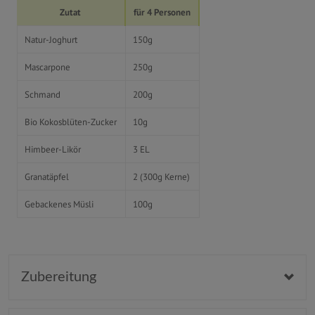
Zutat
für 4 Personen
Natur-Joghurt
150g
Mascarpone
250g
Schmand
200g
Bio Kokosblüten-Zucker
10g
Himbeer-Likör
3 EL
Granatäpfel
2 (300g Kerne)
Gebackenes Müsli
100g
Zubereitung