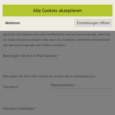
E-Mail-Adresse
*
Alle Cookies akzeptieren
Ablehnen
Einstellungen öffnen
Eine gültige E-Mail-Adresse. Alle E-Mails der Website werden an diese Adresse
geschickt. Die Adresse wird nicht veröffentlicht und wird nur verwendet, wenn Sie
ein neues Passwort anfordern oder wenn Sie einstellen, bestimmte Informationen
oder Benachrichtigungen per E-Mail zu erhalten.
Bestätigen Sie Ihre E-Mail-Adresse
*
Bitte geben Sie ihre E-Mail-Adresse ein zweites Mal zur Bestätigung ein.
Passwortstärke:
Passwort
*
Passwort bestätigen
*