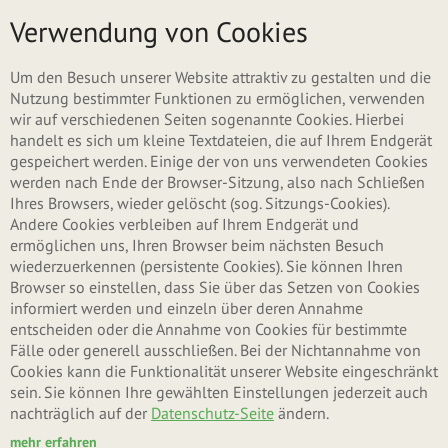
Direkt zum Inhalt
Menü
Verwendung von Cookies
Haupt-Reiter
(akti
Neues Benutzerkonto erstellen
Um den Besuch unserer Website attraktiv zu gestalten und die
Reite
Nutzung bestimmter Funktionen zu ermöglichen, verwenden
wir auf verschiedenen Seiten sogenannte Cookies. Hierbei
Anmelden
handelt es sich um kleine Textdateien, die auf Ihrem Endgerät
gespeichert werden. Einige der von uns verwendeten Cookies
werden nach Ende der Browser-Sitzung, also nach Schließen
Neues Passwort anfordern
Ihres Browsers, wieder gelöscht (sog. Sitzungs-Cookies).
Andere Cookies verbleiben auf Ihrem Endgerät und
ermöglichen uns, Ihren Browser beim nächsten Besuch
wiederzuerkennen (persistente Cookies). Sie können Ihren
Kontoeinstellungen
Browser so einstellen, dass Sie über das Setzen von Cookies
informiert werden und einzeln über deren Annahme
entscheiden oder die Annahme von Cookies für bestimmte
Benutzername
*
Fälle oder generell ausschließen. Bei der Nichtannahme von
Cookies kann die Funktionalität unserer Website eingeschränkt
sein. Sie können Ihre gewählten Einstellungen jederzeit auch
nachträglich auf der
Datenschutz-Seite
ändern.
Leerzeichen sind erlaubt. Satzzeichen sind mit Ausnahme von Punkten,
Bindestrichen, Apostrophen und Unterstrichen nicht erlaubt.
mehr erfahren