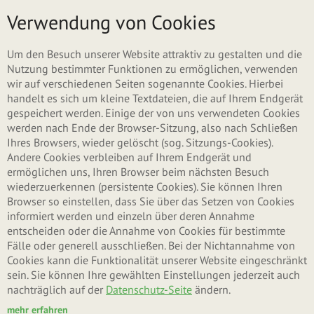
Direkt zum Inhalt
Menü
Verwendung von Cookies
Haupt-Reiter
(akti
Neues Benutzerkonto erstellen
Um den Besuch unserer Website attraktiv zu gestalten und die
Reite
Nutzung bestimmter Funktionen zu ermöglichen, verwenden
wir auf verschiedenen Seiten sogenannte Cookies. Hierbei
Anmelden
handelt es sich um kleine Textdateien, die auf Ihrem Endgerät
gespeichert werden. Einige der von uns verwendeten Cookies
werden nach Ende der Browser-Sitzung, also nach Schließen
Neues Passwort anfordern
Ihres Browsers, wieder gelöscht (sog. Sitzungs-Cookies).
Andere Cookies verbleiben auf Ihrem Endgerät und
ermöglichen uns, Ihren Browser beim nächsten Besuch
wiederzuerkennen (persistente Cookies). Sie können Ihren
Kontoeinstellungen
Browser so einstellen, dass Sie über das Setzen von Cookies
informiert werden und einzeln über deren Annahme
entscheiden oder die Annahme von Cookies für bestimmte
Benutzername
*
Fälle oder generell ausschließen. Bei der Nichtannahme von
Cookies kann die Funktionalität unserer Website eingeschränkt
sein. Sie können Ihre gewählten Einstellungen jederzeit auch
nachträglich auf der
Datenschutz-Seite
ändern.
Leerzeichen sind erlaubt. Satzzeichen sind mit Ausnahme von Punkten,
Bindestrichen, Apostrophen und Unterstrichen nicht erlaubt.
mehr erfahren