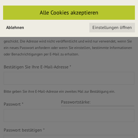
E-Mail-Adresse
*
Alle Cookies akzeptieren
Ablehnen
Einstellungen öffnen
Eine gültige E-Mail-Adresse. Alle E-Mails der Website werden an diese Adresse
geschickt. Die Adresse wird nicht veröffentlicht und wird nur verwendet, wenn Sie
ein neues Passwort anfordern oder wenn Sie einstellen, bestimmte Informationen
oder Benachrichtigungen per E-Mail zu erhalten.
Bestätigen Sie Ihre E-Mail-Adresse
*
Bitte geben Sie ihre E-Mail-Adresse ein zweites Mal zur Bestätigung ein.
Passwortstärke:
Passwort
*
Passwort bestätigen
*