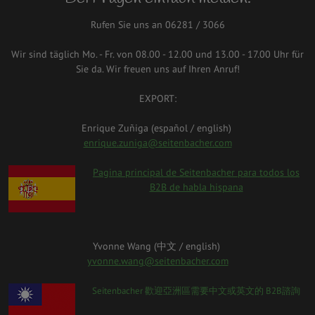
Rufen Sie uns an 06281 / 3066
Wir sind täglich Mo. - Fr. von 08.00 - 12.00 und 13.00 - 17.00 Uhr für
Sie da. Wir freuen uns auf Ihren Anruf!
EXPORT:
Enrique Zuñiga (español / english)
enrique.zuniga@seitenbacher.com
spanien.png
Pagina principal de Seitenbacher para todos los
B2B de habla hispana
Yvonne Wang (中⽂ / english)
yvonne.wang@seitenbacher.com
taiwan_0.png
Seitenbacher 歡迎亞洲區需要中⽂或英⽂的 B2B諮詢