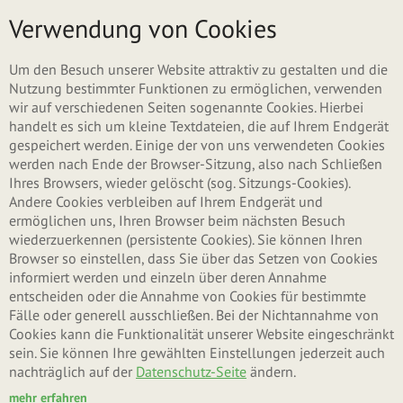
Direkt zum Inhalt
Menü
Verwendung von Cookies
Haupt-Reiter
Neues Benutzerkonto erstellen
Um den Besuch unserer Website attraktiv zu gestalten und die
Nutzung bestimmter Funktionen zu ermöglichen, verwenden
wir auf verschiedenen Seiten sogenannte Cookies. Hierbei
(aktiver Reiter)
Anmelden
handelt es sich um kleine Textdateien, die auf Ihrem Endgerät
gespeichert werden. Einige der von uns verwendeten Cookies
werden nach Ende der Browser-Sitzung, also nach Schließen
Neues Passwort anfordern
Ihres Browsers, wieder gelöscht (sog. Sitzungs-Cookies).
Andere Cookies verbleiben auf Ihrem Endgerät und
ermöglichen uns, Ihren Browser beim nächsten Besuch
wiederzuerkennen (persistente Cookies). Sie können Ihren
Benutzername oder E-Mail-Adresse
*
Browser so einstellen, dass Sie über das Setzen von Cookies
informiert werden und einzeln über deren Annahme
entscheiden oder die Annahme von Cookies für bestimmte
Fälle oder generell ausschließen. Bei der Nichtannahme von
Sie können sich mit Ihrem Benutzernamen oder Ihrer E-Mail-Adresse anmelden.
Cookies kann die Funktionalität unserer Website eingeschränkt
Passwort
*
sein. Sie können Ihre gewählten Einstellungen jederzeit auch
nachträglich auf der
Datenschutz-Seite
ändern.
mehr erfahren