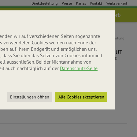
Direktbestellung
Presse
Karles
Kontakt
Werksverkauf
Anmelden
Suche
Warenkorb
wenden wir auf verschiedenen Seiten sogenannte
Kundenbewertung
 uns verwendeten Cookies werden nach Ende der
5
leiben auf Ihrem Endgerät und ermöglichen uns,
SEHR GUT
 dass Sie über das Setzen von Cookies informiert
5
/
5.00
ell ausschließen. Bei der Nichtannahme von
eit auch nachträglich auf der
Datenschutz-Seite
bniswelt
r entdecken
Einstellungen öffnen
Alle Cookies akzeptieren