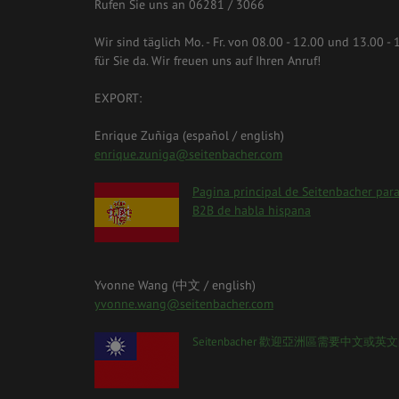
Rufen Sie uns an 06281 / 3066
Wir sind täglich Mo. - Fr. von 08.00 - 12.00 und 13.00 - 
für Sie da. Wir freuen uns auf Ihren Anruf!
EXPORT:
Enrique Zuñiga (español / english)
enrique.zuniga@seitenbacher.com
spanien.png
Pagina principal de Seitenbacher para
B2B de habla hispana
Yvonne Wang (中⽂ / english)
yvonne.wang@seitenbacher.com
taiwan_0.png
Seitenbacher 歡迎亞洲區需要中⽂或英⽂