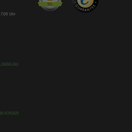
17.00 Uhr
 todos los
的 B2B諮詢