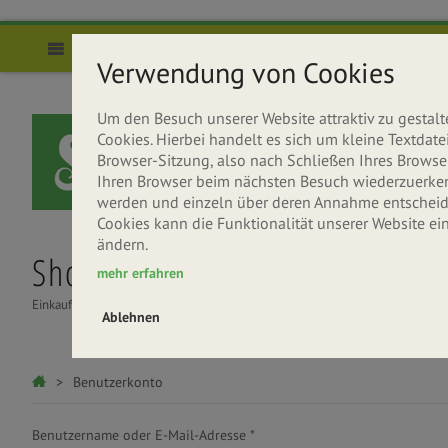
Direkt zum Inhalt
Menü
Verwendung von Cookies
Um den Besuch unserer Website attraktiv zu gesta
Cookies. Hierbei handelt es sich um kleine Textda
Browser-Sitzung, also nach Schließen Ihres Browser
Ihren Browser beim nächsten Besuch wiederzuerkenne
werden und einzeln über deren Annahme entscheide
Cookies kann die Funktionalität unserer Website ei
ändern.
Shop
Über uns
Rezepte
mehr erfahren
Einkaufen
Seitenbacher entdecken
Gesund & Lecker
Ablehnen
Haupt-Reiter
Sie sind hier
Benutzerkonto
Benutzername oder E-Mail-Adresse
*