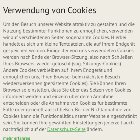
Direkt zum Inhalt
Menü
Verwendung von Cookies
Haupt-Reiter
Neues Benutzerkonto erstellen
Um den Besuch unserer Website attraktiv zu gestalten und die
Nutzung bestimmter Funktionen zu ermöglichen, verwenden
wir auf verschiedenen Seiten sogenannte Cookies. Hierbei
(aktiver Reiter)
Anmelden
handelt es sich um kleine Textdateien, die auf Ihrem Endgerät
gespeichert werden. Einige der von uns verwendeten Cookies
werden nach Ende der Browser-Sitzung, also nach Schließen
Neues Passwort anfordern
Ihres Browsers, wieder gelöscht (sog. Sitzungs-Cookies).
Andere Cookies verbleiben auf Ihrem Endgerät und
ermöglichen uns, Ihren Browser beim nächsten Besuch
wiederzuerkennen (persistente Cookies). Sie können Ihren
Benutzername oder E-Mail-Adresse
*
Browser so einstellen, dass Sie über das Setzen von Cookies
informiert werden und einzeln über deren Annahme
entscheiden oder die Annahme von Cookies für bestimmte
Fälle oder generell ausschließen. Bei der Nichtannahme von
Sie können sich mit Ihrem Benutzernamen oder Ihrer E-Mail-Adresse anmelden.
Cookies kann die Funktionalität unserer Website eingeschränkt
Passwort
*
sein. Sie können Ihre gewählten Einstellungen jederzeit auch
nachträglich auf der
Datenschutz-Seite
ändern.
mehr erfahren