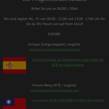
Rufen Sie uns an 06281 / 3066
Wir sind täglich Mo. - Fr. von 08.00 - 12.00 und 13.00 - 17.00 Uhr für
Sie da. Wir freuen uns auf Ihren Anruf!
EXPORT:
Enrique Zuñiga (español / english)
enrique.zuniga@seitenbacher.com
spanien.png
Pagina principal de Seitenbacher para todos los
B2B de habla hispana
Yvonne Wang (中⽂ / english)
yvonne.wang@seitenbacher.com
taiwan_0.png
Seitenbacher 歡迎亞洲區需要中⽂或英⽂的 B2B諮詢