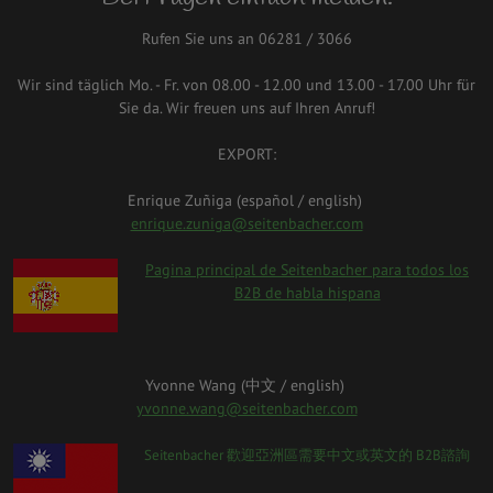
Rufen Sie uns an 06281 / 3066
Wir sind täglich Mo. - Fr. von 08.00 - 12.00 und 13.00 - 17.00 Uhr für
Sie da. Wir freuen uns auf Ihren Anruf!
EXPORT:
Enrique Zuñiga (español / english)
enrique.zuniga@seitenbacher.com
spanien.png
Pagina principal de Seitenbacher para todos los
B2B de habla hispana
Yvonne Wang (中⽂ / english)
yvonne.wang@seitenbacher.com
taiwan_0.png
Seitenbacher 歡迎亞洲區需要中⽂或英⽂的 B2B諮詢