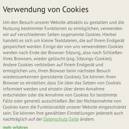
Direkt zum Inhalt
Menü
Verwendung von Cookies
Haupt-Reiter
Neues Benutzerkonto erstellen
Um den Besuch unserer Website attraktiv zu gestalten und die
Nutzung bestimmter Funktionen zu ermöglichen, verwenden
wir auf verschiedenen Seiten sogenannte Cookies. Hierbei
(aktiver Reiter)
Anmelden
handelt es sich um kleine Textdateien, die auf Ihrem Endgerät
gespeichert werden. Einige der von uns verwendeten Cookies
werden nach Ende der Browser-Sitzung, also nach Schließen
Neues Passwort anfordern
Ihres Browsers, wieder gelöscht (sog. Sitzungs-Cookies).
Andere Cookies verbleiben auf Ihrem Endgerät und
ermöglichen uns, Ihren Browser beim nächsten Besuch
wiederzuerkennen (persistente Cookies). Sie können Ihren
Benutzername oder E-Mail-Adresse
*
Browser so einstellen, dass Sie über das Setzen von Cookies
informiert werden und einzeln über deren Annahme
entscheiden oder die Annahme von Cookies für bestimmte
Fälle oder generell ausschließen. Bei der Nichtannahme von
Sie können sich mit Ihrem Benutzernamen oder Ihrer E-Mail-Adresse anmelden.
Cookies kann die Funktionalität unserer Website eingeschränkt
Passwort
*
sein. Sie können Ihre gewählten Einstellungen jederzeit auch
nachträglich auf der
Datenschutz-Seite
ändern.
mehr erfahren