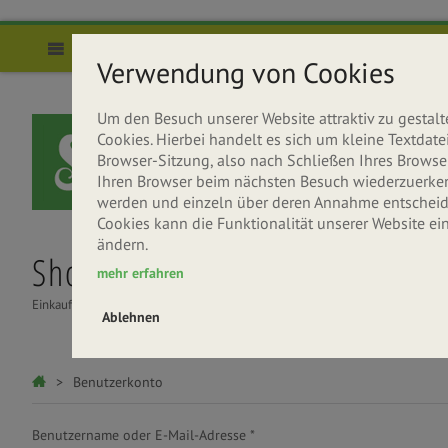
Direkt zum Inhalt
Menü
Verwendung von Cookies
Um den Besuch unserer Website attraktiv zu gesta
Cookies. Hierbei handelt es sich um kleine Textda
Browser-Sitzung, also nach Schließen Ihres Browser
Ihren Browser beim nächsten Besuch wiederzuerkenne
werden und einzeln über deren Annahme entscheide
Cookies kann die Funktionalität unserer Website ei
ändern.
Shop
Über uns
Rezepte
mehr erfahren
Einkaufen
Seitenbacher entdecken
Gesund & Lecker
Ablehnen
Haupt-Reiter
Sie sind hier
Benutzerkonto
Benutzername oder E-Mail-Adresse
*