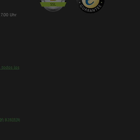
17.00 Uhr
 todos los
的 B2B諮詢