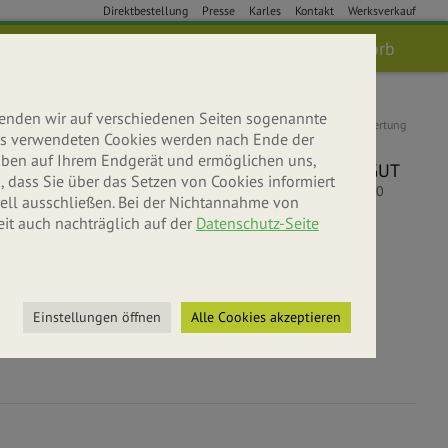
Direktbestellung
Presse
Karles
Kontakt
Werksverkauf
Anmelden
Suche
Warenkorb
wenden wir auf verschiedenen Seiten sogenannte
Kundenbewertung
 uns verwendeten Cookies werden nach Ende der
5
leiben auf Ihrem Endgerät und ermöglichen uns,
SEHR GUT
 dass Sie über das Setzen von Cookies informiert
5
/
5.00
ell ausschließen. Bei der Nichtannahme von
eit auch nachträglich auf der
Datenschutz-Seite
bniswelt
r entdecken
Einstellungen öffnen
Alle Cookies akzeptieren