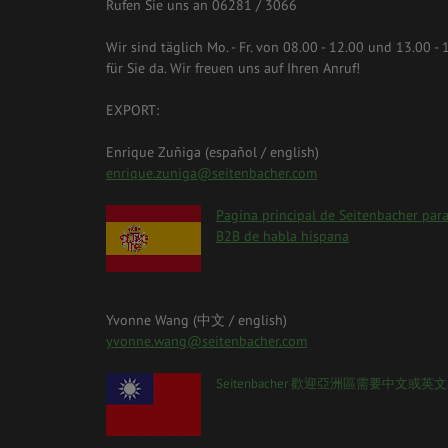
Rufen Sie uns an 06281 / 3066
Wir sind täglich Mo. - Fr. von 08.00 - 12.00 und 13.00 - 
für Sie da. Wir freuen uns auf Ihren Anruf!
EXPORT:
Enrique Zuñiga (español / english)
enrique.zuniga@seitenbacher.com
spanien.png
Pagina principal de Seitenbacher para
B2B de habla hispana
Yvonne Wang (中⽂ / english)
yvonne.wang@seitenbacher.com
taiwan_0.png
Seitenbacher 歡迎亞洲區需要中⽂或英⽂