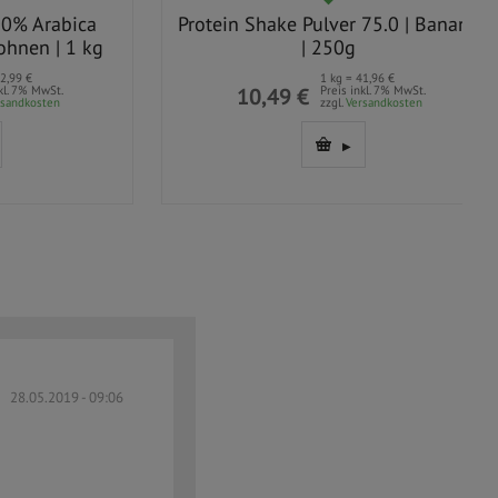
Arabica
Protein Shake Pulver 75.0 | Banane
n | 1 kg
| 250g
1 kg = 41,96 €
 MwSt.
10,49 €
Preis inkl. 7% MwSt.
osten
zzgl.
Versandkosten
28.05.2019 - 09:06