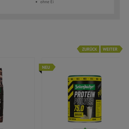
ohne Ei
ZURÜCK
WEITER
NEU