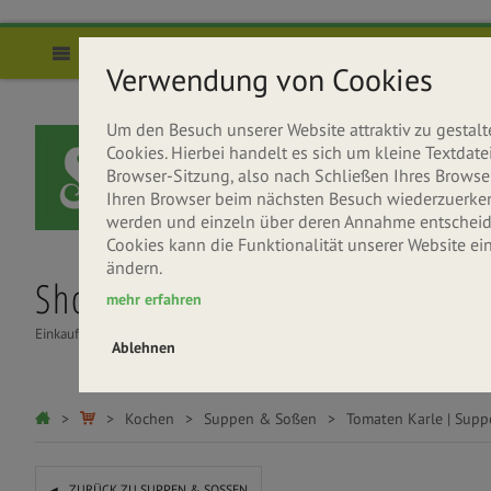
Direkt zum Inhalt
Menü
Verwendung von Cookies
Um den Besuch unserer Website attraktiv zu gesta
Cookies. Hierbei handelt es sich um kleine Textda
Browser-Sitzung, also nach Schließen Ihres Browser
Ihren Browser beim nächsten Besuch wiederzuerkenne
werden und einzeln über deren Annahme entscheide
Cookies kann die Funktionalität unserer Website ei
ändern.
Shop
Über uns
Rezepte
mehr erfahren
Einkaufen
Seitenbacher entdecken
Gesund & Lecker
Ablehnen
Sie sind hier
Kochen
Suppen & Soßen
Tomaten Karle | Supp
ZURÜCK ZU SUPPEN & SOSSEN