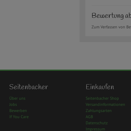
Bewertung a
Zum Verfassen von B
Seitenbacher
Einkaufen
Über uns
Seitenbacher Shop
Jobs
Versandinformationen
Bewerben
Zahlungsarten
If You Care
AGB
Datenschutz
Impressum