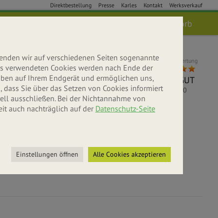
Direktbestellung
Presse
Karles
Kontakt
Werksverkauf
Anmelden
Suche
Warenkorb
wenden wir auf verschiedenen Seiten sogenannte
Kundenbewertung
 uns verwendeten Cookies werden nach Ende der
leiben auf Ihrem Endgerät und ermöglichen uns,
SEHR GUT
 dass Sie über das Setzen von Cookies informiert
5
/
5.00
ell ausschließen. Bei der Nichtannahme von
eit auch nachträglich auf der
Datenschutz-Seite
bniswelt
r entdecken
Einstellungen öffnen
Alle Cookies akzeptieren