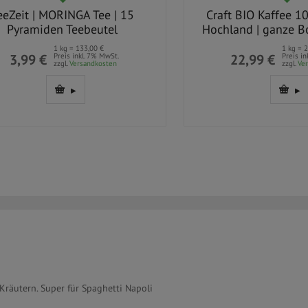
it | MORINGA Tee | 15
Craft BIO Kaffee 100% 
ramiden Teebeutel
Hochland | ganze Bohne
1 kg = 133,00 €
1 kg = 22,99 €
,99 €
Preis inkl. 7% MwSt.
22,99 €
Preis inkl. 7%
zzgl.
Versandkosten
zzgl.
Versandk
n Kräutern. Super für Spaghetti Napoli