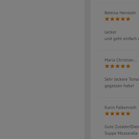
Bettina Heinloth
Lecker
und geht einfach 
Maria Christian...
Sehr leckere Toma
gegessen habe!
Karin Falkenroth
Gute Zutaten!Dies
Suppe Mozzarella 