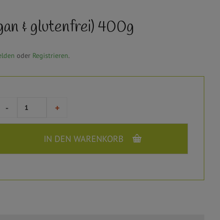
an & glutenfrei) 400g
lden
oder
Registrieren
.
-
+
IN DEN WARENKORB