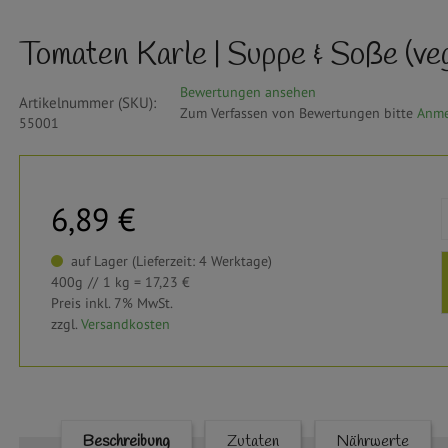
Tomaten Karle | Suppe & Soße (veg
Bewertungen ansehen
Artikelnummer (SKU):
Zum Verfassen von Bewertungen bitte
Anme
55001
6,89 €
auf Lager (Lieferzeit: 4 Werktage)
400g
1 kg = 17,23 €
Preis inkl. 7% MwSt.
zzgl.
Versandkosten
Horizontal tabs
Beschreibung
(aktiver
Zutaten
Nährwerte