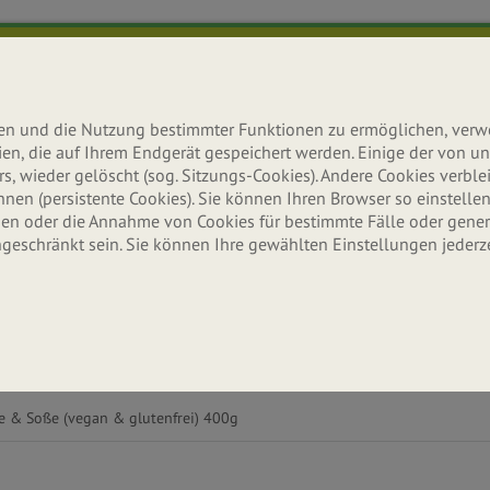
lten und die Nutzung bestimmter Funktionen zu ermöglichen, ver
teien, die auf Ihrem Endgerät gespeichert werden. Einige der von
s, wieder gelöscht (sog. Sitzungs-Cookies). Andere Cookies verb
n (persistente Cookies). Sie können Ihren Browser so einstellen,
n oder die Annahme von Cookies für bestimmte Fälle oder gener
ngeschränkt sein. Sie können Ihre gewählten Einstellungen jederz
Ernährung
Aktuelles
Erle
Wissenswertes & Tipps
Neuigkeiten & Infos
Seitenbache
e & Soße (vegan & glutenfrei) 400g