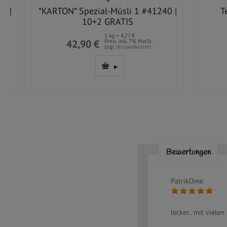
*KARTON* Spezial-Müsli 1 #41240 |
TeeZe
10+2 GRATIS
Py
1 kg = 4,77 €
42,90 €
Preis inkl. 7% MwSt.
3
zzgl.
Versandkosten
Bewertungen
PatrikOme
lecker.. mit viele