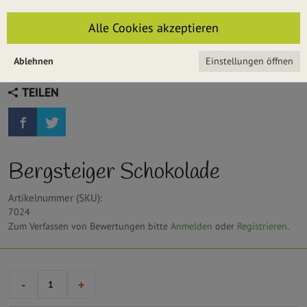
Alle Cookies akzeptieren
Ablehnen
Einstellungen öffnen
TEILEN
Bergsteiger Schokolade
Artikelnummer (SKU):
7024
Zum Verfassen von Bewertungen bitte
Anmelden
oder
Registrieren
.
-
+