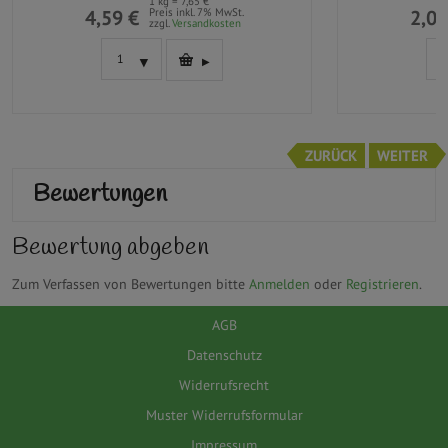
1 kg = 7,65 €
4,59 €
Preis inkl. 7% MwSt.
2,09
zzgl.
Versandkosten
ZURÜCK
WEITER
Bewertungen
Bewertung abgeben
Zum Verfassen von Bewertungen bitte
Anmelden
oder
Registrieren
.
AGB
Datenschutz
Widerrufsrecht
Muster Widerrufsformular
Impressum