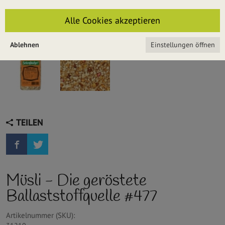
Alle Cookies akzeptieren
Ablehnen
Einstellungen öffnen
TEILEN
Müsli - Die geröstete
Ballaststoffquelle #477
Artikelnummer (SKU):