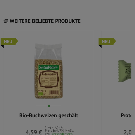
WEITERE BELIEBTE PRODUKTE
NEU
NEU
Bio-Buchweizen geschält
Prote
1 kg = 7,65 €
4,59 €
Preis inkl. 7% MwSt.
2,09
zzgl.
Versandkosten