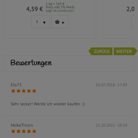
1 kg = 7,65 €
4,59 €
Preis inkl. 7% MwSt.
2,09
zzgl.
Versandkosten
ZURÜCK
WEITER
Bewertungen
Elo71
02.07.2018 - 17:03
Sehr lecker! Werde ich wieder kaufen :-)
HeikeTrosin
21.10.2022 - 10:14