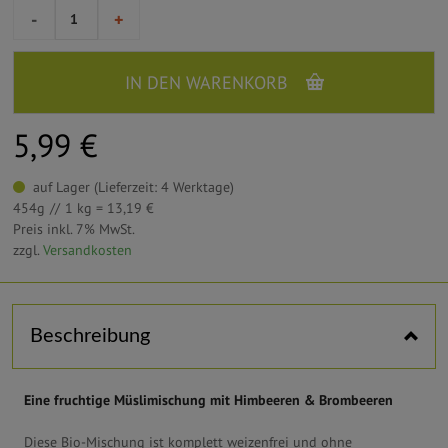
-
+
IN DEN WARENKORB
5,99 €
auf Lager (Lieferzeit: 4 Werktage)
454g
1 kg = 13,19 €
Preis inkl. 7% MwSt.
zzgl.
Versandkosten
Horizontal tabs
Beschreibung
Eine fruchtige Müslimischung mit Himbeeren & Brombeeren
Diese Bio-Mischung ist komplett weizenfrei und ohne