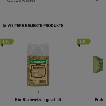
Gut zu wissen
WEITERE BELIEBTE PRODUKTE
NEU
NEU
Bio-Buchweizen geschält
Prote