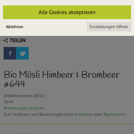
Alle Cookies akzeptieren
Ablehnen
Einstellungen öffnen
TEILEN
Bio Müsli Himbeer & Brombeer
#644
Artikelnummer (SKU):
3644
Bewertungen ansehen
Zum Verfassen von Bewertungen bitte
Anmelden
oder
Registrieren
.