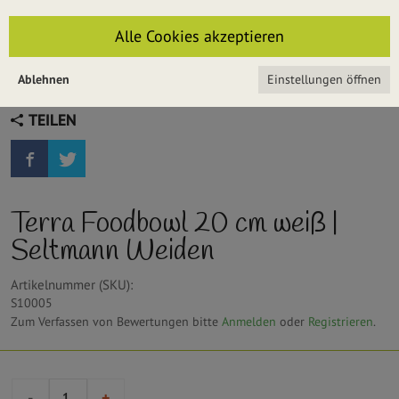
Alle Cookies akzeptieren
Ablehnen
Einstellungen öffnen
TEILEN
Terra Foodbowl 20 cm weiß |
Seltmann Weiden
Artikelnummer (SKU):
S10005
Zum Verfassen von Bewertungen bitte
Anmelden
oder
Registrieren
.
-
+