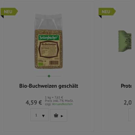
NEU
NEU
Bio-Buchweizen geschält
Prote
1 kg = 7,65 €
4,59 €
Preis inkl. 7% MwSt.
2,09
zzgl.
Versandkosten