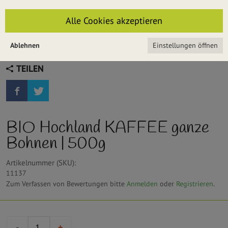
Alle Cookies akzeptieren
Ablehnen
Einstellungen öffnen
TEILEN
BIO Hochland KAFFEE ganze
Bohnen | 500g
Artikelnummer (SKU):
11137
Zum Verfassen von Bewertungen bitte
Anmelden
oder
Registrieren
.
-
+