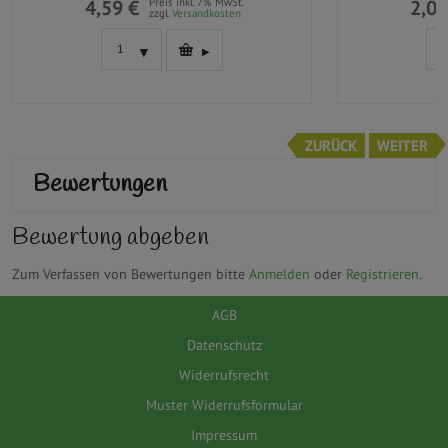
4,59 €
Preis inkl. 7% MwSt.
2,09
zzgl.
Versandkosten
ZURÜCK
WEITER
Bewertungen
Bewertung abgeben
Zum Verfassen von Bewertungen bitte
Anmelden
oder
Registrieren
.
AGB
Datenschutz
Widerrufsrecht
Muster Widerrufsformular
Impressum