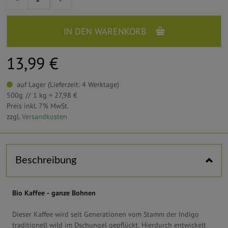
IN DEN WARENKORB
13,99 €
auf Lager (Lieferzeit: 4 Werktage)
500g
1 kg = 27,98 €
Preis inkl. 7% MwSt.
zzgl.
Versandkosten
Horizontal tabs
Beschreibung
Bio Kaffee - ganze Bohnen
Dieser Kaffee wird seit Generationen vom Stamm der Indigo
traditionell wild im Dschungel gepflückt. Hierdurch entwickelt