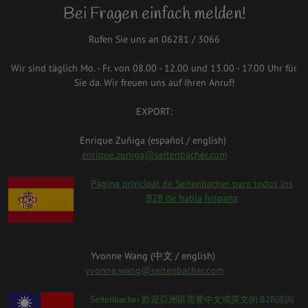
Bei Fragen einfach melden!
Rufen Sie uns an 06281 / 3066
Wir sind täglich Mo. - Fr. von 08.00 - 12.00 und 13.00 - 17.00 Uhr für
Sie da. Wir freuen uns auf Ihren Anruf!
EXPORT:
Enrique Zuñiga (español / english)
enrique.zuniga@seitenbacher.com
spanien.png
Pagina principal de Seitenbacher para todos los
B2B de habla hispana
Yvonne Wang (中⽂ / english)
yvonne.wang@seitenbacher.com
taiwan_0.png
Seitenbacher 歡迎亞洲區需要中⽂或英⽂的 B2B諮詢