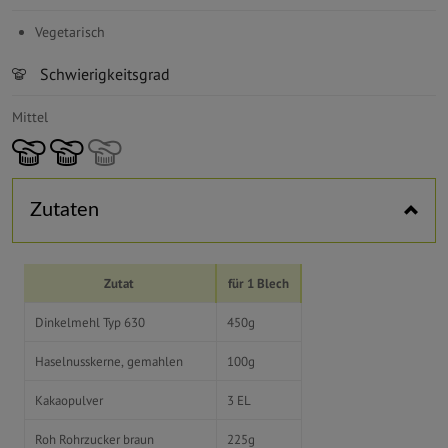
Vegetarisch
Schwierigkeitsgrad
Mittel
Zutaten
Zutat
für 1 Blech
Dinkelmehl Typ 630
450g
Haselnusskerne, gemahlen
100g
Kakaopulver
3 EL
Roh Rohrzucker braun
225g