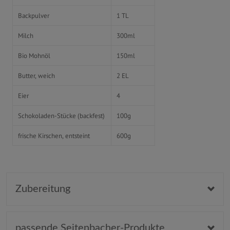
Backpulver
1 TL
Milch
300ml
Bio Mohnöl
150ml
Butter, weich
2 EL
Eier
4
Schokoladen-Stücke (backfest)
100g
frische Kirschen, entsteint
600g
Zubereitung
passende Seitenbacher-Produkte