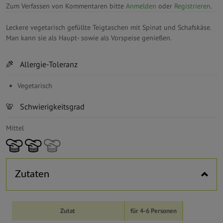
Zum Verfassen von Kommentaren bitte
Anmelden
oder
Registrieren
.
Leckere vegetarisch gefüllte Teigtaschen mit Spinat und Schafskäse.
Man kann sie als Haupt- sowie als Vorspeise genießen.
Horizontal tabs
Allergie-Toleranz
Vegetarisch
Schwierigkeitsgrad
Mittel
Zutaten
Zutat
für 4-6 Personen