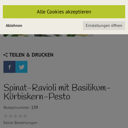
Alle Cookies akzeptieren
Ablehnen
Einstellungen öffnen
TEILEN & DRUCKEN
Spinat-Ravioli mit Basilikum-
Kürbiskern-Pesto
139
Rezeptnummer:
Keine Bewertungen