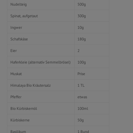
Nudelteig
500g
Spinat, aufgetaut
300g
Ingwer
10g
Schafskäse
180g
Eier
2
Haferkleie (alternativ Semmelbrösel)
100g
Muskat
Prise
Himalaya Bio Kräutersalz
1 TL
Pfeffer
etwas
Bio Kürbiskernöl
100ml
Kürbiskerne
50g
Basilikum
1 Bund