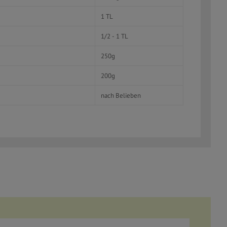
1 TL
1/2 - 1 TL
250g
200g
nach Belieben