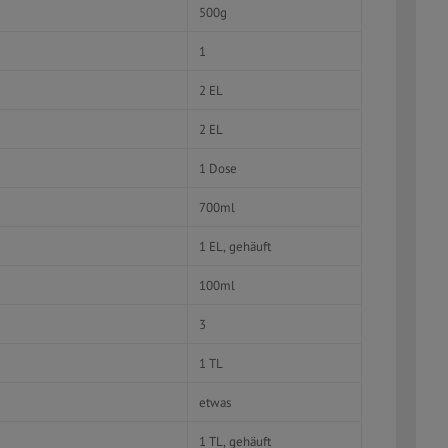
500g
1
2 EL
2 EL
1 Dose
700ml
1 EL, gehäuft
100ml
3
1 TL
etwas
1 TL, gehäuft