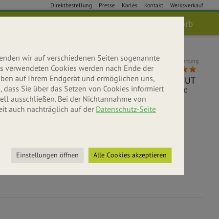
Direktbestellung
Presse
Karles
Kontakt
Werksverkauf
Anmelden
Suche
Warenkorb
wenden wir auf verschiedenen Seiten sogenannte
Kundenbewertung
 uns verwendeten Cookies werden nach Ende der
leiben auf Ihrem Endgerät und ermöglichen uns,
SEHR GUT
 dass Sie über das Setzen von Cookies informiert
5
/
5.00
ell ausschließen. Bei der Nichtannahme von
eit auch nachträglich auf der
Datenschutz-Seite
bniswelt
r entdecken
Einstellungen öffnen
Alle Cookies akzeptieren