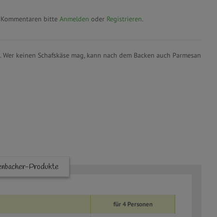
 Kommentaren bitte
Anmelden
oder
Registrieren
.
äse. Wer keinen Schafskäse mag, kann nach dem Backen auch Parmesan
enbacher-Produkte
für 4 Personen