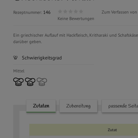
146
Zum Verfassen von
Rezeptnummer:
Keine Bewertungen
Ein griechischer Auflauf mit Hackfleisch, Kritharaki und Schafsk
darüber geben.
Horizontal tabs
Schwierigkeitsgrad
Mittel
Zutaten
(aktiver
Zubereitung
passende Seit
Reiter)
Zutat