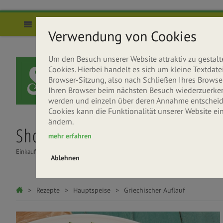
Direkt zum Inhalt
Menü
Verwendung von Cookies
Um den Besuch unserer Website attraktiv zu gesta
Cookies. Hierbei handelt es sich um kleine Textda
Browser-Sitzung, also nach Schließen Ihres Browser
Ihren Browser beim nächsten Besuch wiederzuerkenne
werden und einzeln über deren Annahme entscheide
Cookies kann die Funktionalität unserer Website ei
ändern.
Shop
Über uns
Rezepte
mehr erfahren
Einkaufen
Seitenbacher entdecken
Gesund & Lecker
Ablehnen
Sie sind hier
Rezepte
Hauptspeise
Griechischer Auflauf