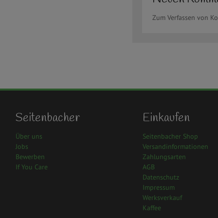
Zum Verfassen von K
Seitenbacher
Einkaufen
Über uns
Seitenbacher Shop
Jobs
Versandinformationen
Bewerben
Zahlungsarten
If You Care
AGB
Datenschutz
Impressum
Werksverkauf
Kaffee