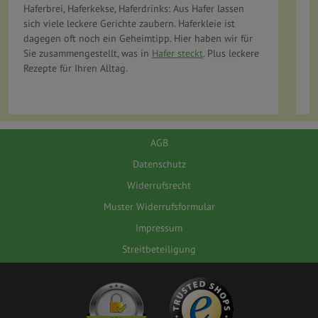
Haferbrei, Haferkekse, Haferdrinks: Aus Hafer lassen
W
sich viele leckere Gerichte zaubern. Haferkleie ist
S
dagegen oft noch ein Geheimtipp. Hier haben wir für
E
Sie zusammengestellt, was in
Hafer steckt
. Plus leckere
u
Rezepte für Ihren Alltag.
W
AGB
Datenschutz
Widerrufsrecht
Muster Widerrufsformular
Impressum
Streitbeteiligung