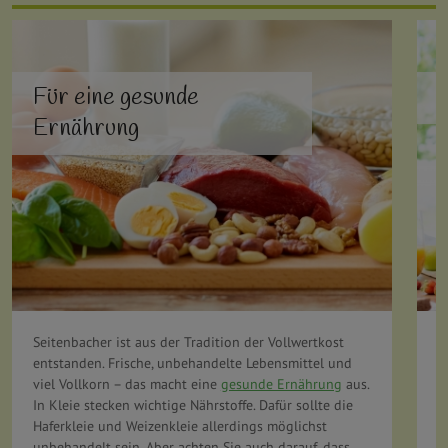
Für eine gesunde
F
Ernährung
Seitenbacher ist aus der Tradition der Vollwertkost
M
entstanden. Frische, unbehandelte Lebensmittel und
G
viel Vollkorn – das macht eine
gesunde Ernährung
aus.
O
In Kleie stecken wichtige Nährstoffe. Dafür sollte die
h
Haferkleie und Weizenkleie allerdings möglichst
Z
unbehandelt sein. Aber achten Sie auch darauf, dass
B