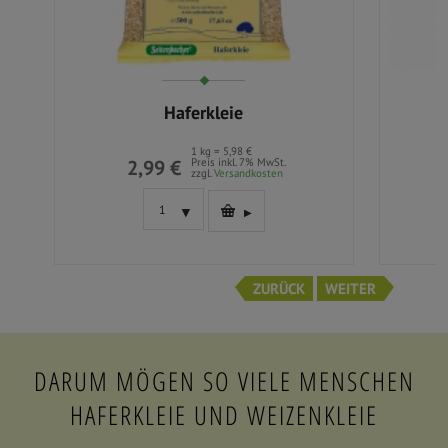
Weizenkleie
Müs
1 kg = 6,76 €
1,69 €
Preis inkl. 7% MwSt.
zzgl.
Versandkosten
ZURÜCK
WEITER
DARUM MÖGEN SO VIELE MENSCHEN
HAFERKLEIE UND WEIZENKLEIE