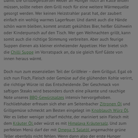
Damit die Grillbegeisterten weder an Hunger noch an Kälte leiden
müssen, sollte neben dem Grill noch für eine weitere Wärmequelle
gesorgt werden. Wer keinen Heizstrahler parat hat, der zaubert
einfach ein wohlig warmes Lagerfeuer. Und damit auch die Hände
schön warm bleiben, kommt anstatt gekühltes Bier, heißer Glühwein
oder Kinderpunsch auf den Tisch. Wer gen Weihnachten grillt, kann
somit auch die richtige Stimmung verbreiten. Aber auch feurige
Suppen dienen als kleiner einheizender Appetizer. Hier bietet sich
die
Chilli Suppe
im Vorratspack an, da sie gleich fünf Gäste von
innen heraus wärmt.
Doch nun zum essenziellen Teil der Grillfeier – dem Grillgut. Egal ob
sich nun Fisch, Fleisch oder Gemüse auf die glühenden Kohle verirrt,
die richtige Würze ist das Entscheidende. Der Geschmack von
saftigen Steaks wird besonders durch eine pikante und rauchige
Note unseres
BBQ-Gewürzsalzes
intensiv hervorgehoben.
Fischliebhaber erfreuen sich eher am Seitenbacher
Zitronen Öl
und
Grillgemüse schmeckt am Besten eingelegt im
Knoblauch Würz Öl
.
Wer es lieber weniger scharf möchte, der mariniert sein Fleisch mit
dem
Kräuter Öl
oder würzt es mit
Himalaya Kräutersalz
. Und zum
perfekten Menü darf der mit
Omega-3 Salatöl
angemachte grüne
Teller ebenfalls nicht fehlen. Wenn dann also der erste Hunger