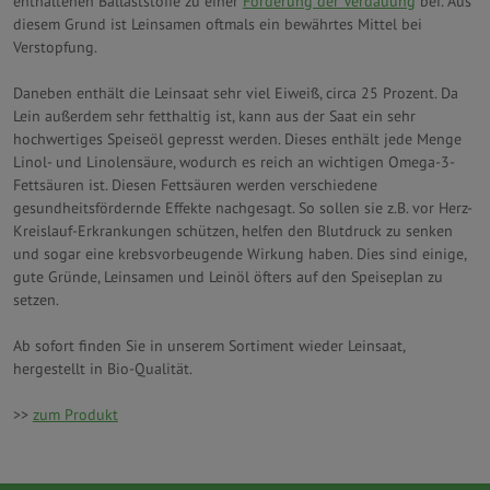
enthaltenen Ballaststoffe zu einer
Förderung der Verdauung
bei. Aus
diesem Grund ist Leinsamen oftmals ein bewährtes Mittel bei
Verstopfung.
Daneben enthält die Leinsaat sehr viel Eiweiß, circa 25 Prozent. Da
Lein außerdem sehr fetthaltig ist, kann aus der Saat ein sehr
hochwertiges Speiseöl gepresst werden. Dieses enthält jede Menge
Linol- und Linolensäure, wodurch es reich an wichtigen Omega-3-
Fettsäuren ist. Diesen Fettsäuren werden verschiedene
gesundheitsfördernde Effekte nachgesagt. So sollen sie z.B. vor Herz-
Kreislauf-Erkrankungen schützen, helfen den Blutdruck zu senken
und sogar eine krebsvorbeugende Wirkung haben. Dies sind einige,
gute Gründe, Leinsamen und Leinöl öfters auf den Speiseplan zu
setzen.
Ab sofort finden Sie in unserem Sortiment wieder Leinsaat,
hergestellt in Bio-Qualität.
>>
zum Produkt