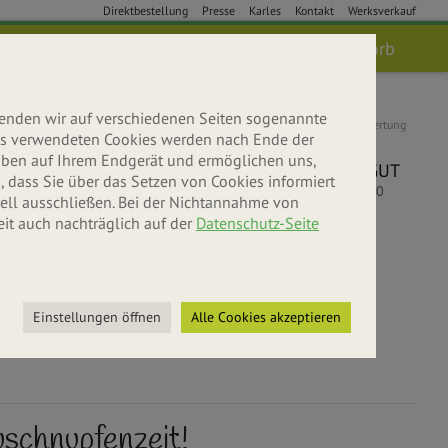
Direktbestellung
Presse
Karles
Kontakt
Werksverkauf
Anmelden
Suche
Warenkorb
wenden wir auf verschiedenen Seiten sogenannte
Kundenbewertung
 uns verwendeten Cookies werden nach Ende der
5
leiben auf Ihrem Endgerät und ermöglichen uns,
SEHR GUT
 dass Sie über das Setzen von Cookies informiert
5
/
5.00
ell ausschließen. Bei der Nichtannahme von
eit auch nachträglich auf der
Datenschutz-Seite
bniswelt
r entdecken
Einstellungen öffnen
Alle Cookies akzeptieren
uschnupfenzeit!