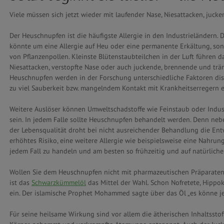
Viele müssen sich jetzt wieder mit laufender Nase, Niesattacken, j
Der Heuschnupfen ist die häufigste Allergie in den Industrieländern.
könnte um eine Allergie auf Heu oder eine permanente Erkältung, so
von Pflanzenpollen. Kleinste Blütenstaubteilchen in der Luft führen
Niesattacken, verstopfte Nase oder auch juckende, brennende und tr
Heuschnupfen werden in der Forschung unterschiedliche Faktoren diskut
zu viel Sauberkeit bzw. mangelndem Kontakt mit Krankheitserregern e
Weitere Auslöser können Umweltschadstoffe wie Feinstaub oder Indust
sein. In jedem Falle sollte Heuschnupfen behandelt werden. Denn neb
der Lebensqualität droht bei nicht ausreichender Behandlung die En
erhöhtes Risiko, eine weitere Allergie wie beispielsweise eine Nahrun
jedem Fall zu handeln und am besten so frühzeitig und auf natürlich
Wollen Sie dem Heuschnupfen nicht mit pharmazeutischen Präparaten, 
ist das
Schwarzkümmelöl
das Mittel der Wahl. Schon Nofretete, Hippo
ein. Der islamische Prophet Mohammed sagte über das Öl „es könne jed
Für seine heilsame Wirkung sind vor allem die ätherischen Inhaltsst