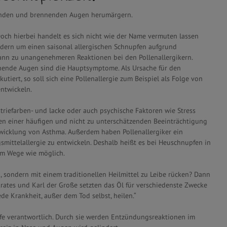
uckenden und brennenden Augen herumärgern.
 Doch hierbei handelt es sich nicht wie der Name vermuten lassen
ndern um einen saisonal allergischen Schnupfen aufgrund
 dann zu unangenehmeren Reaktionen bei den Pollenallergikern.
änende Augen sind die Hauptsymptome. Als Ursache für den
iert, so soll sich eine Pollenallergie zum Beispiel als Folge von
ntwickeln.
riefarben- und lacke oder auch psychische Faktoren wie Stress
en einer häufigen und nicht zu unterschätzenden Beeinträchtigung
twicklung von Asthma. Außerdem haben Pollenallergiker ein
gsmittelallergie zu entwickeln. Deshalb heißt es bei Heuschnupfen in
em Wege wie möglich.
sondern mit einem traditionellen Heilmittel zu Leibe rücken? Dann
krates und Karl der Große setzten das Öl für verschiedenste Zwecke
e Krankheit, außer dem Tod selbst, heilen.“
offe verantwortlich. Durch sie werden Entzündungsreaktionen im