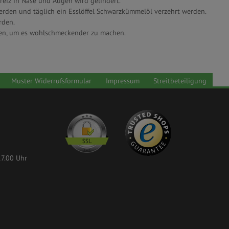
eiz in Nase und Augen wird gelindert.
erden und täglich ein Esslöffel Schwarzkümmelöl verzehrt werden.
rden.
hen, um es wohlschmeckender zu machen.
Muster Widerrufsformular
Impressum
Streitbeteiligung
17.00 Uhr