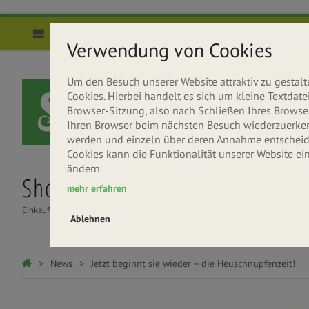
Direkt zum Inhalt
Menü
Verwendung von Cookies
Um den Besuch unserer Website attraktiv zu gesta
Cookies. Hierbei handelt es sich um kleine Textda
Browser-Sitzung, also nach Schließen Ihres Browser
Ihren Browser beim nächsten Besuch wiederzuerkenne
werden und einzeln über deren Annahme entscheide
Cookies kann die Funktionalität unserer Website ei
ändern.
Shop
Über uns
Rezepte
mehr erfahren
Einkaufen
Seitenbacher entdecken
Gesund & Lecker
Ablehnen
Sie sind hier
News
Jetzt beginnt sie wieder – die Heuschnupfenzeit!