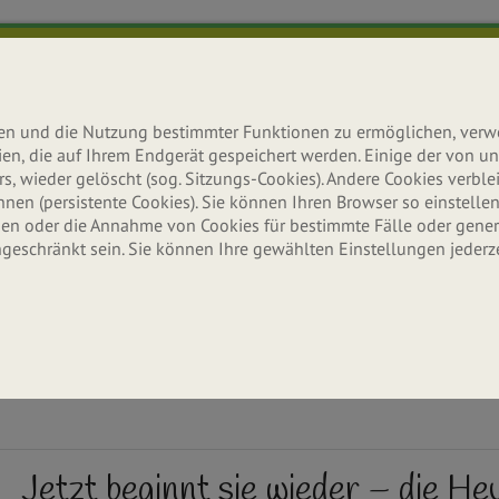
lten und die Nutzung bestimmter Funktionen zu ermöglichen, ver
teien, die auf Ihrem Endgerät gespeichert werden. Einige der von
s, wieder gelöscht (sog. Sitzungs-Cookies). Andere Cookies verb
n (persistente Cookies). Sie können Ihren Browser so einstellen,
n oder die Annahme von Cookies für bestimmte Fälle oder gener
ngeschränkt sein. Sie können Ihre gewählten Einstellungen jederz
Ernährung
Aktuelles
Erle
Wissenswertes & Tipps
Neuigkeiten & Infos
Seitenbache
Jetzt beginnt sie wieder – die He