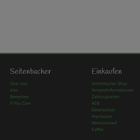
Seitenbacher
Einkaufen
Über uns
Seitenbacher Shop
Jobs
Versandinformationen
Bewerben
Zahlungsarten
If You Care
AGB
Datenschutz
Impressum
Werksverkauf
Kaffee