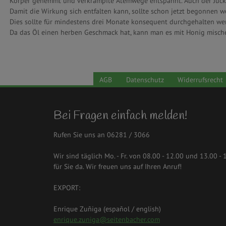
Körper gehemmt und verkrampfte Atemwege entspannt. Auch der Juckr
Damit die Wirkung sich entfalten kann, sollte schon jetzt begonnen w
Dies sollte für mindestens drei Monate konsequent durchgehalten we
Da das Öl einen herben Geschmack hat, kann man es mit Honig misc
AGB
Datenschutz
Widerrufsrecht
Bei Fragen einfach melden!
Rufen Sie uns an 06281 / 3066
Wir sind täglich Mo. - Fr. von 08.00 - 12.00 und 13.00 - 
für Sie da. Wir freuen uns auf Ihren Anruf!
EXPORT:
Enrique Zuñiga (español / english)
enrique.zuniga@seitenbacher.com