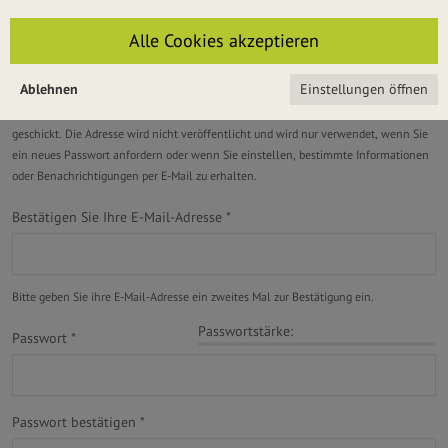
E-Mail-Adresse
*
Alle Cookies akzeptieren
Ablehnen
Einstellungen öffnen
Eine gültige E-Mail-Adresse. Alle E-Mails der Website werden an diese Adresse
geschickt. Die Adresse wird nicht veröffentlicht und wird nur verwendet, wenn Sie
ein neues Passwort anfordern oder wenn Sie einstellen, bestimmte Informationen
oder Benachrichtigungen per E-Mail zu erhalten.
Bestätigen Sie Ihre E-Mail-Adresse
*
Bitte geben Sie ihre E-Mail-Adresse ein zweites Mal zur Bestätigung ein.
Passwortstärke:
Passwort
*
Passwort bestätigen
*