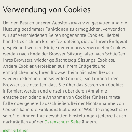
Direkt zum Inhalt
Menü
Verwendung von Cookies
Haupt-Reiter
(akti
Neues Benutzerkonto erstellen
Um den Besuch unserer Website attraktiv zu gestalten und die
Reite
Nutzung bestimmter Funktionen zu ermöglichen, verwenden
wir auf verschiedenen Seiten sogenannte Cookies. Hierbei
Anmelden
handelt es sich um kleine Textdateien, die auf Ihrem Endgerät
gespeichert werden. Einige der von uns verwendeten Cookies
werden nach Ende der Browser-Sitzung, also nach Schließen
Neues Passwort anfordern
Ihres Browsers, wieder gelöscht (sog. Sitzungs-Cookies).
Andere Cookies verbleiben auf Ihrem Endgerät und
ermöglichen uns, Ihren Browser beim nächsten Besuch
wiederzuerkennen (persistente Cookies). Sie können Ihren
Kontoeinstellungen
Browser so einstellen, dass Sie über das Setzen von Cookies
informiert werden und einzeln über deren Annahme
entscheiden oder die Annahme von Cookies für bestimmte
Benutzername
*
Fälle oder generell ausschließen. Bei der Nichtannahme von
Cookies kann die Funktionalität unserer Website eingeschränkt
sein. Sie können Ihre gewählten Einstellungen jederzeit auch
nachträglich auf der
Datenschutz-Seite
ändern.
Leerzeichen sind erlaubt. Satzzeichen sind mit Ausnahme von Punkten,
Bindestrichen, Apostrophen und Unterstrichen nicht erlaubt.
mehr erfahren