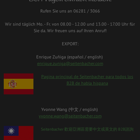
Rufen Sie uns an 06281 / 3066
Wir sind täglich Mo. - Fr. von 08.00 - 12.00 und 13.00 - 17.00 Uhr für
Sie da. Wir freuen uns auf Ihren Anruf!
EXPORT:
Enrique Zuñiga (español / english)
enrique.zuniga@seitenbacher.com
spanien.png
Pagina principal de Seitenbacher para todos los
B2B de habla hispana
Yvonne Wang (中⽂ / english)
yvonne.wang@seitenbacher.com
taiwan_0.png
Seitenbacher 歡迎亞洲區需要中⽂或英⽂的 B2B諮詢