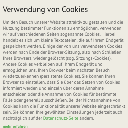
Direkt zum Inhalt
Menü
Verwendung von Cookies
Haupt-Reiter
Neues Benutzerkonto erstellen
Um den Besuch unserer Website attraktiv zu gestalten und die
Nutzung bestimmter Funktionen zu ermöglichen, verwenden
wir auf verschiedenen Seiten sogenannte Cookies. Hierbei
(aktiver Reiter)
Anmelden
handelt es sich um kleine Textdateien, die auf Ihrem Endgerät
gespeichert werden. Einige der von uns verwendeten Cookies
werden nach Ende der Browser-Sitzung, also nach Schließen
Neues Passwort anfordern
Ihres Browsers, wieder gelöscht (sog. Sitzungs-Cookies).
Andere Cookies verbleiben auf Ihrem Endgerät und
ermöglichen uns, Ihren Browser beim nächsten Besuch
wiederzuerkennen (persistente Cookies). Sie können Ihren
Benutzername oder E-Mail-Adresse
*
Browser so einstellen, dass Sie über das Setzen von Cookies
informiert werden und einzeln über deren Annahme
entscheiden oder die Annahme von Cookies für bestimmte
Fälle oder generell ausschließen. Bei der Nichtannahme von
Sie können sich mit Ihrem Benutzernamen oder Ihrer E-Mail-Adresse anmelden.
Cookies kann die Funktionalität unserer Website eingeschränkt
Passwort
*
sein. Sie können Ihre gewählten Einstellungen jederzeit auch
nachträglich auf der
Datenschutz-Seite
ändern.
mehr erfahren