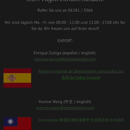
Rufen Sie uns an 06281 / 3066
Wir sind täglich Mo. - Fr. von 08.00 - 12.00 und 13.00 - 17.00 Uhr für
Sie da. Wir freuen uns auf Ihren Anruf!
EXPORT:
Enrique Zuñiga (español / english)
enrique.zuniga@seitenbacher.com
spanien.png
Pagina principal de Seitenbacher para todos los
B2B de habla hispana
Yvonne Wang (中⽂ / english)
yvonne.wang@seitenbacher.com
taiwan_0.png
Seitenbacher 歡迎亞洲區需要中⽂或英⽂的 B2B諮詢