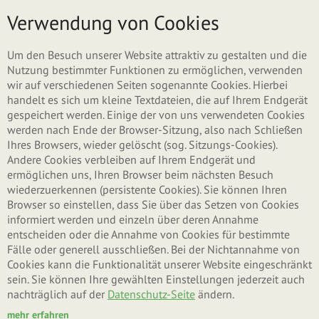
Direkt zum Inhalt
Menü
Verwendung von Cookies
Haupt-Reiter
Neues Benutzerkonto erstellen
Um den Besuch unserer Website attraktiv zu gestalten und die
Nutzung bestimmter Funktionen zu ermöglichen, verwenden
wir auf verschiedenen Seiten sogenannte Cookies. Hierbei
(aktiver Reiter)
Anmelden
handelt es sich um kleine Textdateien, die auf Ihrem Endgerät
gespeichert werden. Einige der von uns verwendeten Cookies
werden nach Ende der Browser-Sitzung, also nach Schließen
Neues Passwort anfordern
Ihres Browsers, wieder gelöscht (sog. Sitzungs-Cookies).
Andere Cookies verbleiben auf Ihrem Endgerät und
ermöglichen uns, Ihren Browser beim nächsten Besuch
wiederzuerkennen (persistente Cookies). Sie können Ihren
Benutzername oder E-Mail-Adresse
*
Browser so einstellen, dass Sie über das Setzen von Cookies
informiert werden und einzeln über deren Annahme
entscheiden oder die Annahme von Cookies für bestimmte
Fälle oder generell ausschließen. Bei der Nichtannahme von
Sie können sich mit Ihrem Benutzernamen oder Ihrer E-Mail-Adresse anmelden.
Cookies kann die Funktionalität unserer Website eingeschränkt
Passwort
*
sein. Sie können Ihre gewählten Einstellungen jederzeit auch
nachträglich auf der
Datenschutz-Seite
ändern.
mehr erfahren