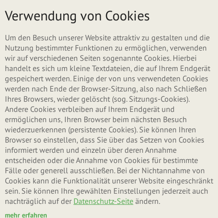
Direkt zum Inhalt
Menü
Verwendung von Cookies
Haupt-Reiter
Neues Benutzerkonto erstellen
Um den Besuch unserer Website attraktiv zu gestalten und die
Nutzung bestimmter Funktionen zu ermöglichen, verwenden
wir auf verschiedenen Seiten sogenannte Cookies. Hierbei
(aktiver Reiter)
Anmelden
handelt es sich um kleine Textdateien, die auf Ihrem Endgerät
gespeichert werden. Einige der von uns verwendeten Cookies
werden nach Ende der Browser-Sitzung, also nach Schließen
Neues Passwort anfordern
Ihres Browsers, wieder gelöscht (sog. Sitzungs-Cookies).
Andere Cookies verbleiben auf Ihrem Endgerät und
ermöglichen uns, Ihren Browser beim nächsten Besuch
wiederzuerkennen (persistente Cookies). Sie können Ihren
Benutzername oder E-Mail-Adresse
*
Browser so einstellen, dass Sie über das Setzen von Cookies
informiert werden und einzeln über deren Annahme
entscheiden oder die Annahme von Cookies für bestimmte
Fälle oder generell ausschließen. Bei der Nichtannahme von
Sie können sich mit Ihrem Benutzernamen oder Ihrer E-Mail-Adresse anmelden.
Cookies kann die Funktionalität unserer Website eingeschränkt
Passwort
*
sein. Sie können Ihre gewählten Einstellungen jederzeit auch
nachträglich auf der
Datenschutz-Seite
ändern.
mehr erfahren