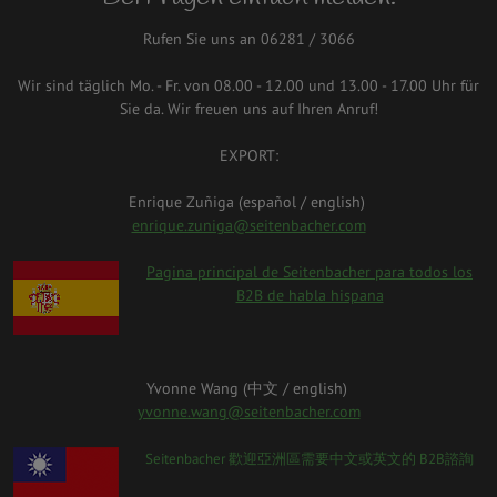
Rufen Sie uns an 06281 / 3066
Wir sind täglich Mo. - Fr. von 08.00 - 12.00 und 13.00 - 17.00 Uhr für
Sie da. Wir freuen uns auf Ihren Anruf!
EXPORT:
Enrique Zuñiga (español / english)
enrique.zuniga@seitenbacher.com
spanien.png
Pagina principal de Seitenbacher para todos los
B2B de habla hispana
Yvonne Wang (中⽂ / english)
yvonne.wang@seitenbacher.com
taiwan_0.png
Seitenbacher 歡迎亞洲區需要中⽂或英⽂的 B2B諮詢