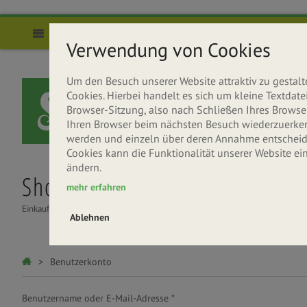
Direkt zum Inhalt
Menü
Verwendung von Cookies
Um den Besuch unserer Website attraktiv zu gesta
Cookies. Hierbei handelt es sich um kleine Textda
Browser-Sitzung, also nach Schließen Ihres Browser
Ihren Browser beim nächsten Besuch wiederzuerkenne
werden und einzeln über deren Annahme entscheide
Cookies kann die Funktionalität unserer Website ei
ändern.
Shop
Über uns
Rezepte
mehr erfahren
Einkaufen
Seitenbacher entdecken
Gesund & Lecker
Ablehnen
Haupt-Reiter
Sie sind hier
Benutzerkonto
Benutzername oder E-Mail-Adresse
*