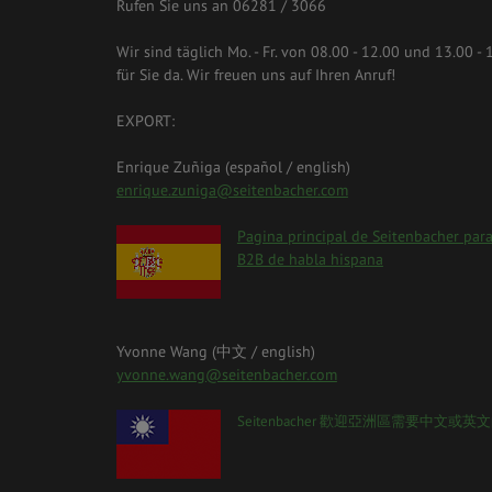
Rufen Sie uns an 06281 / 3066
Wir sind täglich Mo. - Fr. von 08.00 - 12.00 und 13.00 - 
für Sie da. Wir freuen uns auf Ihren Anruf!
EXPORT:
Enrique Zuñiga (español / english)
enrique.zuniga@seitenbacher.com
spanien.png
Pagina principal de Seitenbacher para
B2B de habla hispana
Yvonne Wang (中⽂ / english)
yvonne.wang@seitenbacher.com
taiwan_0.png
Seitenbacher 歡迎亞洲區需要中⽂或英⽂