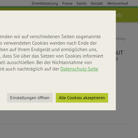
Direktbestellung
Presse
Karles
Kontakt
Werksverkauf
Anmelden
Suche
Warenkorb
wenden wir auf verschiedenen Seiten sogenannte
Kundenbewertung
 uns verwendeten Cookies werden nach Ende der
5
leiben auf Ihrem Endgerät und ermöglichen uns,
SEHR GUT
 dass Sie über das Setzen von Cookies informiert
5
/
5.00
ell ausschließen. Bei der Nichtannahme von
eit auch nachträglich auf der
Datenschutz-Seite
bniswelt
r entdecken
Einstellungen öffnen
Alle Cookies akzeptieren